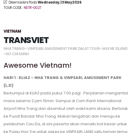
Dikemaskini Pada
Wednesday, 13 May 2026
TOUR CODE:
NSTR-0027
VIETNAM
TRANSVIET
NHA TRANG • VINPEARL AMUSEMENT PARK DALAT TOUR • MUI NE ISLAND
• HO CHI MINH
Awesome Vietnam!
HARI 1 : KLIA2 – NHA TRANG & VINPEARL AMUSEMENT PARK
(L,D)
Berkumpul di KLIA2 pada pukul 7.00 pagi . Perjalanan mengambil
masa selama 2 jam 15min. Sampai di Cam Ranh International
Airport Nha Trang dan disambut oleh wakil kami disana. Bertolak
ke Pusat Bandar Nha Trang. Makan tengahari dan menuju ke
pelabuhan Cau Da, di sini peserta akan menaiki bot besar untuk
ke Pulau Hon Tre untuk askes ke VINPEARL LAND iaitu taman tema