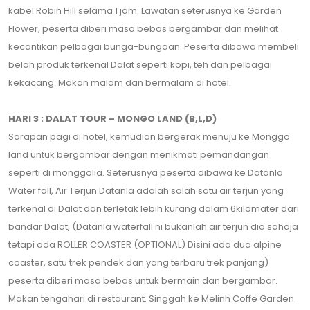
kabel Robin Hill selama 1 jam. Lawatan seterusnya ke Garden
Flower, peserta diberi masa bebas bergambar dan melihat
kecantikan pelbagai bunga-bungaan. Peserta dibawa membeli
belah produk terkenal Dalat seperti kopi, teh dan pelbagai
kekacang. Makan malam dan bermalam di hotel.
HARI 3 : DALAT TOUR – MONGO LAND (B,L,D)
Sarapan pagi di hotel, kemudian bergerak menuju ke Monggo
land untuk bergambar dengan menikmati pemandangan
seperti di monggolia. Seterusnya peserta dibawa ke Datanla
Water fall, Air Terjun Datanla adalah salah satu air terjun yang
terkenal di Dalat dan terletak lebih kurang dalam 6kilomater dari
bandar Dalat, (Datanla waterfall ni bukanlah air terjun dia sahaja
tetapi ada ROLLER COASTER (OPTIONAL) Disini ada dua alpine
coaster, satu trek pendek dan yang terbaru trek panjang)
peserta diberi masa bebas untuk bermain dan bergambar.
Makan tengahari di restaurant. Singgah ke Melinh Coffe Garden.