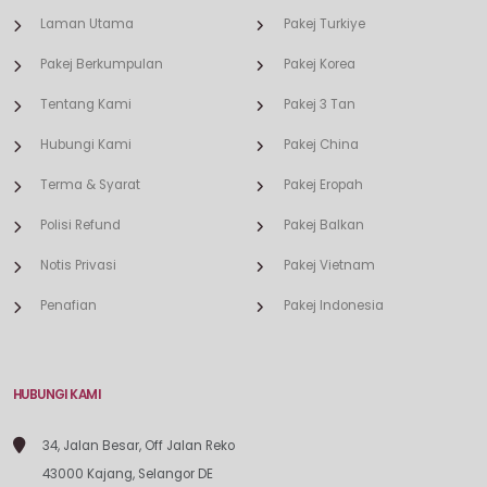
Laman Utama
Pakej Turkiye
Pakej Berkumpulan
Pakej Korea
Tentang Kami
Pakej 3 Tan
Hubungi Kami
Pakej China
Terma & Syarat
Pakej Eropah
Polisi Refund
Pakej Balkan
Notis Privasi
Pakej Vietnam
Penafian
Pakej Indonesia
HUBUNGI KAMI
34, Jalan Besar, Off Jalan Reko
43000 Kajang, Selangor DE