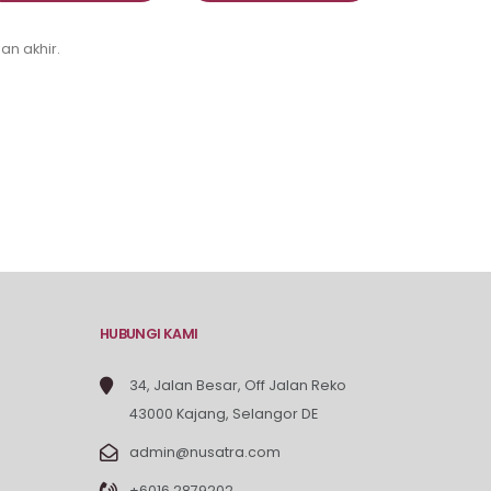
an akhir.
HUBUNGI KAMI
34, Jalan Besar, Off Jalan Reko
43000 Kajang, Selangor DE
admin@nusatra.com
+6016 2879202