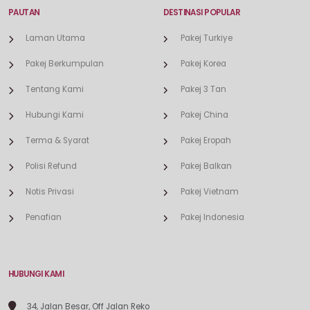
PAUTAN
DESTINASI POPULAR
Laman Utama
Pakej Turkiye
Pakej Berkumpulan
Pakej Korea
Tentang Kami
Pakej 3 Tan
Hubungi Kami
Pakej China
Terma & Syarat
Pakej Eropah
Polisi Refund
Pakej Balkan
Notis Privasi
Pakej Vietnam
Penafian
Pakej Indonesia
HUBUNGI KAMI
34, Jalan Besar, Off Jalan Reko